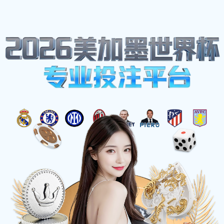
体育热点
首页
-
体育热点
切尔西对阵卡迪夫全场直播精彩回顾
及赛后分析
2025-07-07 09:59:25