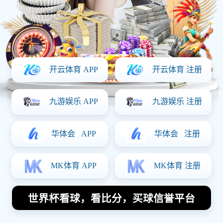
在本场比赛中，切尔西与卡迪夫展开了一场激烈的
对决。整场比赛充满了悬念与精彩的瞬间，不仅展
现了两队的战术布置，还体现了球员们的个人能力
和团队配合。本文将从四个方面详细回顾这场比
赛，包括比赛过程中的关键时刻、球队战术分析、
球员表现评价以及赛后总结与展望。通过这些分
析，我们可以更深入地理解这场比赛对于双方的重
要性以及未来的发展方向。
1、比赛过程中的关键时刻
本场比赛开局阶段，切尔西迅速进入状态，通过快
速传递和高位逼抢不断施压对手。第15分钟，切尔
西在一次角球机会中打破僵局，前锋凭借出色的头
球技术为球队首开纪录。这一进球极大鼓舞了主队
士气，使得他们在随后的时间里继续控制比赛节
奏。
卡迪夫虽然落后，但并没有放弃抵抗。他们在30分
钟左右逐渐找到进攻感觉，通过边路突破制造威