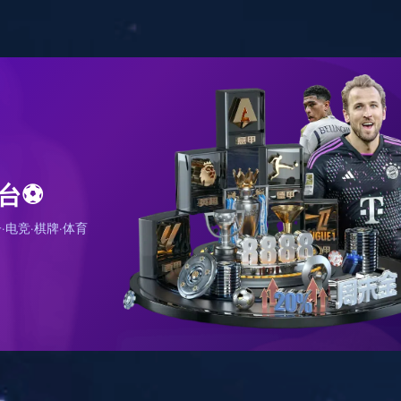
集团首页
知道南宫集团
体育热点
体育明星
服务方
体育热点
首页
-
体育热点