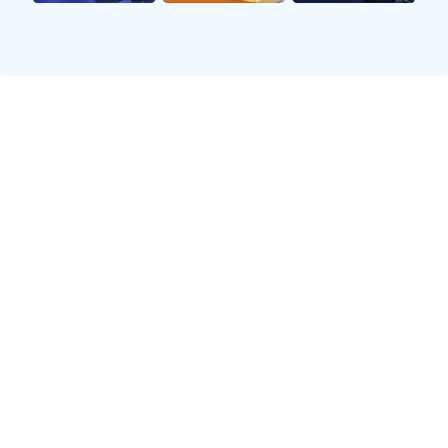
张娜，一位从青涩少女成长为乒乓球世界冠军的传奇人物，
承载着无数人的梦想与希望。本文将深入探讨她在这条奋斗
之路上的经历与感悟，包括她的早期训练、心理素质的培
养、比赛中的挑战与应对策略，以及她在取得成功后的反思
与回馈。通过对张娜人生轨迹的全方位剖析，我们可以更深
入地理解一位运动员在追求卓越过程中所付出的...