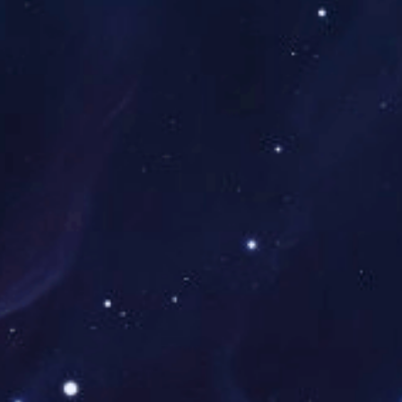
计。他认为，塞维利亚需要加强整体防守的协作性
一套全新的防守训练方法，旨在提高球员的体能和
，要求每一名球员都必须明确自己的防守任务，并
机。
的整体战斗力，使其在面对强敌时能够更加从容应
初见成效，球队的整体表现有了明显的提升。球员
和热情，纷纷表示愿意全力以赴，帮助球队实现战