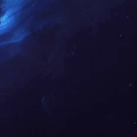
2025-12-24 11:13:41
西安足球队在世锦赛中的技术表
现分析与未来展望
2025-12-23 17:56:09
足球明
星们如
何评价
蔡徐坤
的音乐
才华与
个人魅
力
2025-
12-23
01:33:31
张娜的乒乓球人生深度对话：从
青涩少女到世界冠军的成长之路
2025-12-22 07:51:52
足球明星健身房训练视频揭秘塑
造完美身材的秘密与技巧