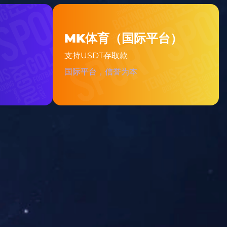
导航
知道南宫集团
体育热点
体育明星
服务方向