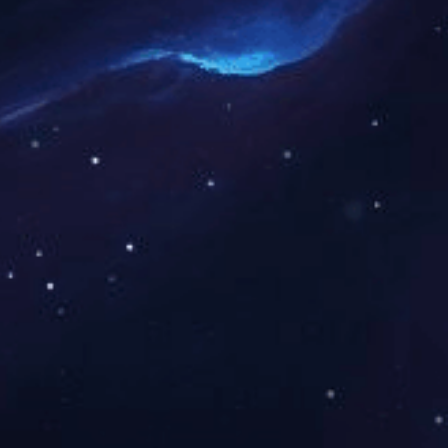
相信他们一定能够克服困难，重新站上胜
经拉开帷幕，而他们的辉煌也将在这片绿
上一篇
快船赢下关键一战，锁定季后赛资格：全力冲
下一篇
勇士与猛龙总决赛巅峰对决谁将书写新的传奇