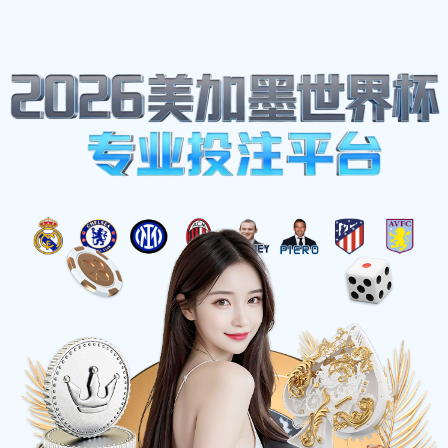
体育热点
首页
-
体育热点
步行者主帅发声：球队战术将有所调
整
2025-06-06 13:31:17