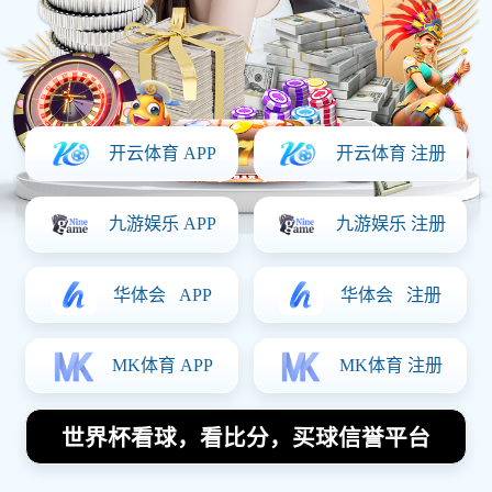
巴西足球作为世界足球的强国之一，培养了无数杰
出的球员。近年来，随着青训体系的不断完善，一
批新星崭露头角。他们不仅在国内联赛中表现出
色，更是在国际舞台上展现了惊人的潜力和技术。
本文将从四个方面对当今最受瞩目的巴西足球新星
进行盘点与分析，包括他们的背景、技战术特点、
影响力以及未来发展趋势。这些年轻球员不仅承载
着巴西足球的希望，同时也为全球球迷带来了无限
期待。在这片充满激情与梦想的绿茵场上，他们正
以自己的方式书写着新的传奇。
1、巴西新星的背景介绍
在分析巴西足球的新星之前，我们首先需要了解他
们成长的背景。许多新兴球员来自于贫困地区，在
艰苦环境中磨炼出来的韧性和拼搏精神使得他们在
技术与心理素质上都具备了优势。同时，巴西丰富
的足球文化为这些小球员提供了良好的成长土壤。
从小就浸润于足球氛围中的孩子们，往往能够更早