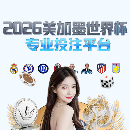
体育热点
首页
-
体育热点
米林科维奇签约全球知名运动品牌，
成为品牌大使
2025-05-21 22:15:26