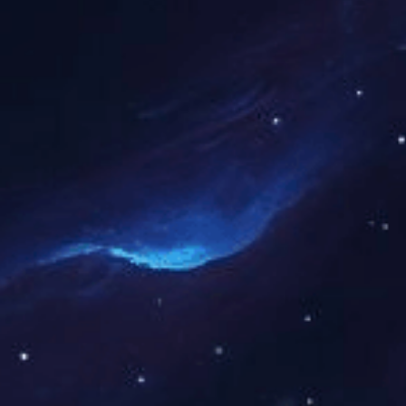
州香港青年才俊走向职业生涯的机会，为
南宫集团
4、市场推广与品牌建设
随着社会经济的发展，体育产业日益成为
值的重要途径。南京足球队在这一方面积
如，他们利用社交媒体平台发布精彩赛事
大影响力。
此外，与家电、汽车等大型企业开展合作
商也为球队提供了一定资源支持，使得俱
这种双赢模式推动着双方共同成长，实现
最后，在参与公益活动方面，南京足球队
善赛捐款、组织基层普及活动等，这些举
认同感。因此，可以预见，在市场推广及
总结：
综上所述，南京足球队在钻石联赛中的实
结果。从历史背景到近期表现，再到团队
出这支球队独特的发展路径与潜力。同时