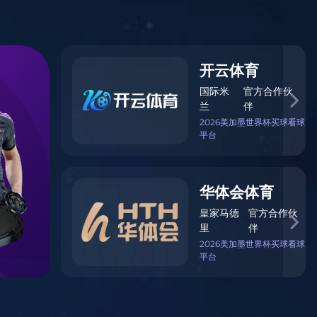
向
加入南宫集团官方入口
马上预约