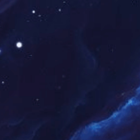
一部分，而南京足球队对此有着深刻认识。在日常
过小组对抗和集体活动增进相互理解，让每位球员
促进团队凝聚力的重要因素。教练组经常组织心理
面对挑战。这种精神共鸣让每位成员都感受到自己
搏。
足球队展现出了顽强拼搏、不放弃的精神品质。在
反超，这不仅体现了个人能力，更是团队协作的重
向更高峰。
建设，这是他们持续发展的重要保障。目前，他们已建立
供系统化训练。从基础技能到战术意识，各个环节
球人才。
南京足球青训的一大亮点。他们通过举办校园赛事
与热情，还发现并招募到许多有潜力的小球员。这
为球队注入源源不断的新鲜血液。
法，不断提升青训水平。例如，他们邀请国外知名
，提高本土教练执教能力。这些措施无疑将增强广