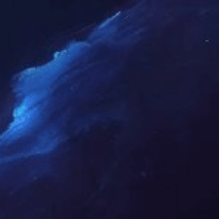
2025-12-24 11:13:41
西安足球队在世锦赛中的技术表
现分析与未来展望
2025-12-23 17:56:09
足球明
星们如
何评价
蔡徐坤
的音乐
才华与
个人魅
力
2025-
12-23
01:33:31
张娜的乒乓球人生深度对话：从
青涩少女到世界冠军的成长之路
2025-12-22 07:51:52
足球明星健身房训练视频揭秘塑
造完美身材的秘密与技巧