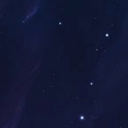
升积分榜。
行了大量研究与创新。他们通过数据分析和视频回
出不足并加以改进。这种科学化管理为球队提供了
收获。