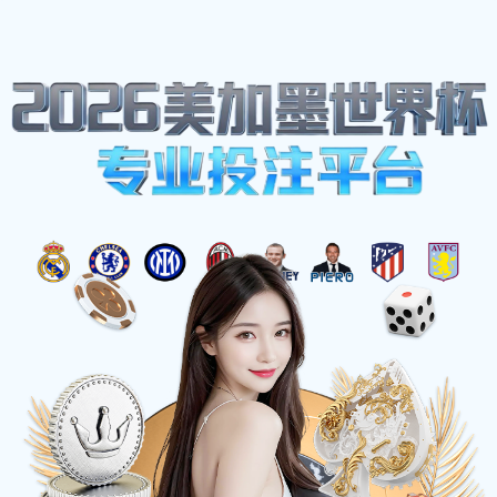
体育热点
首页
-
体育热点
杭州网球队的节奏解析：深度探讨网
球运动的魅力与技巧
2025-10-14 10:08:15