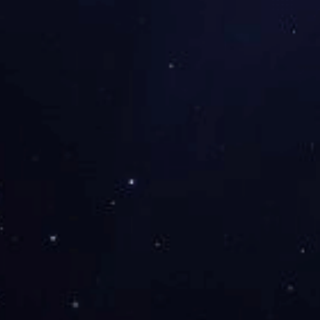
现在联系
导航
网站地图
集团首页
XML
知道南宫集团
体育热点