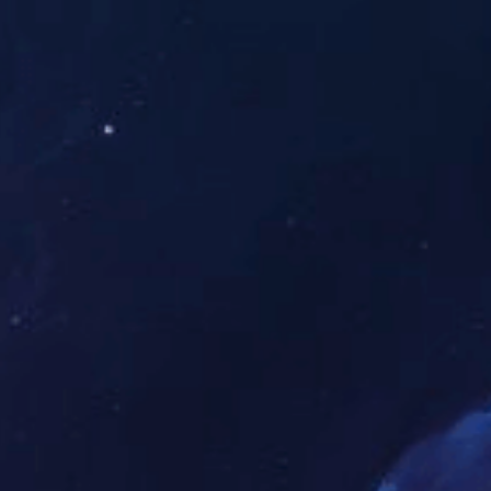
加入南宫集团官方入口
热门新闻
珍藏足球明星卡片的独特魅力与
价值探秘
2026-01-09 22:04:09
最让人崇敬的足球明星背后的奋
斗故事与精神传承
2026-01-04 17:48:33
湖北大冶足球明星崛起背后的故
事与成就展现
2025-12-25 04:56:36
古人赵匡胤与足球明星身份的历
史真相探讨