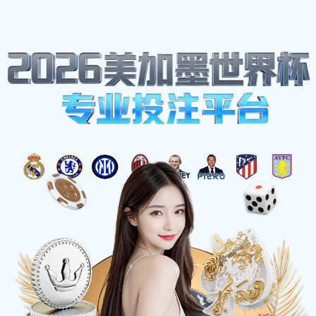
体育明星
首页
-
体育明星
德甲多特蒙德客场终结瓦特堡不败纪
录，掀瓦特堡首败
2025-06-01 23:10:05