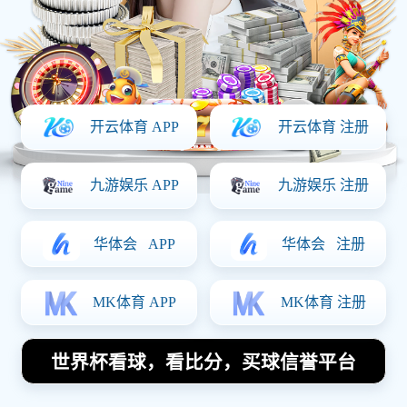
在这个周末，德甲联赛迎来了一场令人瞩目的焦点
大战，多特蒙德客场挑战本赛季至今保持不败的瓦
特堡。这场比赛自赛程安排之初便备受关注，两支
球队在联赛中的表现都极具亮点，而这场对决则成
为了本赛季德甲赛场上的一次重量级较量。
赛前，瓦特堡凭借着出色的发挥和稳健的防守，成
功在本赛季保持不败，这也让他们成为德甲赛场上
最令人难以攻克的对手之一。主场的瓦特堡更是凭
借主场优势，多次在强敌面前全身而退。这一次，
他们遇到了如日中天的多特蒙德。
多特蒙德在本赛季的表现同样令人惊叹。无论是进
攻端的凌厉锋线，还是中场的稳固控制，抑或是后
防线的严密布防，黄黑军团的整体战斗力毋庸置
疑。在这场比赛中，多特蒙德展现了他们对胜利的
渴望以及对每一个进攻机会的把握能力。