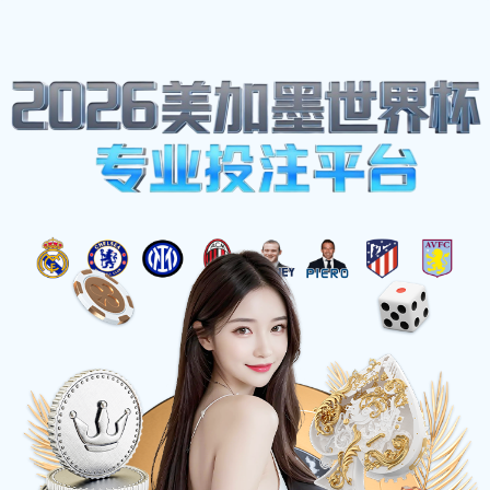
体育明星
首页
-
体育明星
耀眼足球明星盘点：那些在绿茵场上
闪耀的传奇人物与他们的辉煌成就
2025-12-01 11:12:39