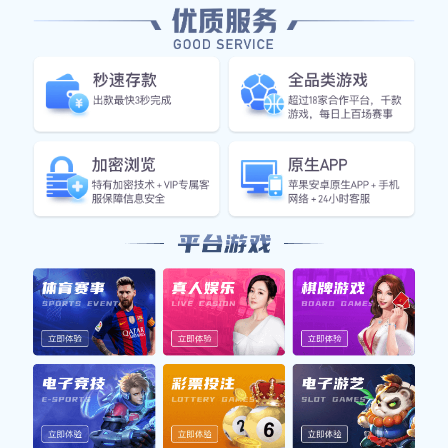
教练则是一位以年轻化、快节奏为特点的执教者。
因此，在这样的较量中，不仅是球员身体素质和技
术能力的比拼，更是智慧和策略上的较量。
对于球迷而言，这场赛事无疑吸引了大量关注。勇
士拥有众多忠实支持者，而黄蜂也在不断培养自己
的粉丝群体。本场比赛对于两个球队而言，不仅是
一场普通的常规赛，更是一次展示自我价值的平
台。
2、球员表现亮点