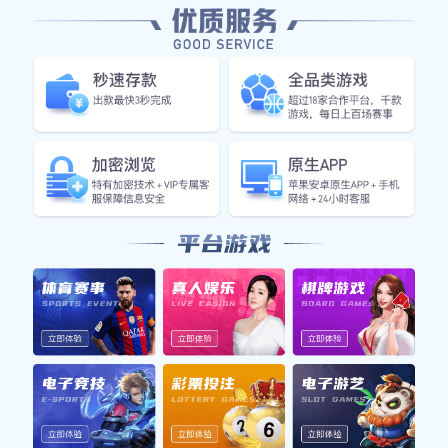
会。在第30分钟时，乌拉圭的一次快速反击成功撕
开了厄瓜多尔防线，将比分改写为1比0。这一进球
不仅点燃了乌拉圭球迷的热情，也让厄瓜多尔队感
受到巨大的压力。
随着时间推移，双方逐渐进入白热化阶段。厄瓜多
尔在下半场开始后加强了进攻力度，在第60分钟时
终于找到机会，由替补上阵的前锋打入扳平之球，
全场气氛再次被点燃。每一次射门和扑救都引发了
一阵阵掌声和欢呼，让人感受到足球赛场上的无穷