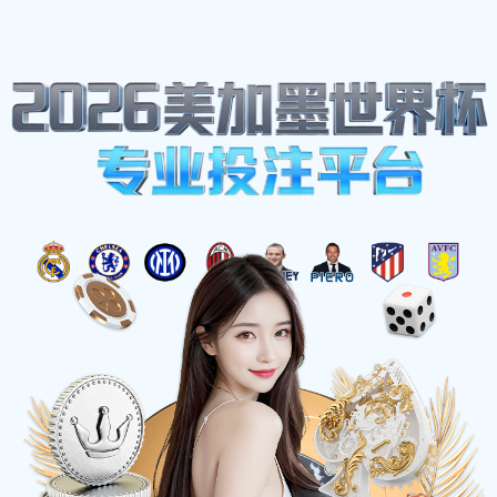
体育明星
首页
-
体育明星
厄瓜多尔与乌拉圭激战正酣比分悬念
引发球迷热议
2025-08-31 19:26:09