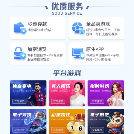
向球门死角，门将虽然奋力扑救，但依然无法阻挡
皮球入网。这记进球不仅为球队扳平了比分，更是
激发了全队的斗志。
华登斯堡的这一绝杀让全场沸腾，球迷们纷纷起立
为他欢呼。教练组在场边也是激动不已，他们深知
这一球的意义。对于华登斯堡来说，这不仅仅是一
个进球，更是一种信念的体现。他用实际行动证明
了，只要不放弃，奇迹就会发生。
华登斯堡的绝杀不仅仅改变了比赛的走势，更给全