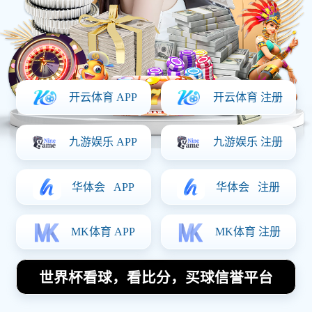
本文将深入探讨如何从零基础开始，通过系统的训
练和技巧掌握，提升乒乓球的灵活性和技术水平。
乒乓球作为一项需要快速反应和灵活移动的运动，
要求运动员具备良好的身体素质和技术能力。文章
将从四个方面进行详细分析：首先，阐述乒乓球灵
活性的定义与重要性；其次，介绍基础灵活性训练
的方法与技巧；再次，探讨进阶灵活性训练的策略
及其应用；最后，总结日常训练中常见的问题及解
决方案。通过这篇文章，读者可以全面了解从基础
到高阶的训练流程，并掌握必要的技巧，从而在乒
乓球这项运动中不断进步。
1、理解乒乓球灵活性
在讨论任何体育项目时，灵活性都是一个不可忽视
的重要因素。在乒乓球中，灵活性不仅体现在身体
的活动范围上，还包括对场上变化的快速反应能
力。优秀的运动员往往能够在短时间内调整自己的
位置，以应对不同角度和速度的击球。